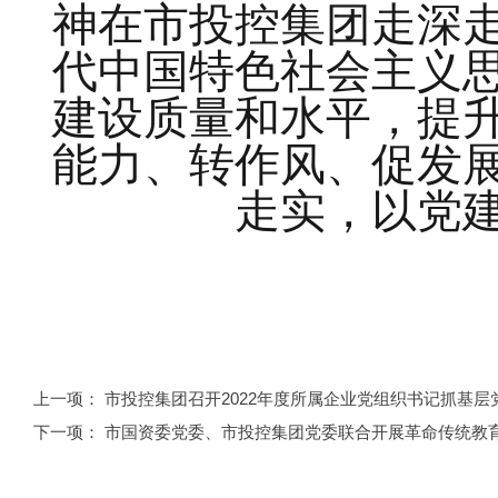
神在市投控集团走深
代中国特色社会主义
建设质量和水平，提
能力、转作风、促发
走实，以党
上一项：
市投控集团召开2022年度所属企业党组织书记抓基层
下一项：
市国资委党委、市投控集团党委联合开展革命传统教