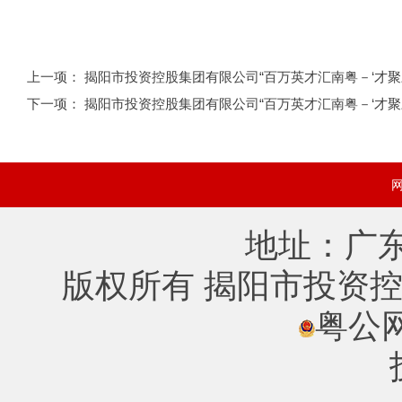
上一项：
揭阳市投资控股集团有限公司“百万英才汇南粤－‘才聚三
下一项：
揭阳市投资控股集团有限公司“百万英才汇南粤－‘才聚三
地址：广东
版权所有 揭阳市投资
粤公网